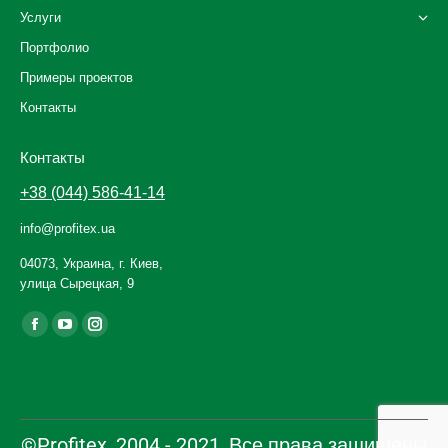
Услуги
Портфолио
Примеры проектов
Контакты
Контакты
+38 (044) 586-41-14
info@profitex.ua
04073, Украина, г. Киев,
улица Сырецкая, 9
Ищите нас:
Facebook
YouTube
Instagram
page
page
page
opens
opens
opens
in
in
in
new
new
new
©Profitex, 2004 - 2021, Все права защищены