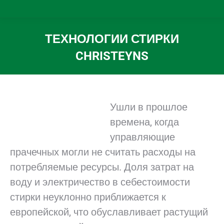
ТЕХНОЛОГИИ СТИРКИ
CHRISTEYNS
Вы здесь:
Ушли в прошлое
времена, когда
управляющие
прачечных могли не считать расходы на
потребляемые ресурсы. Доля затрат на
воду и электричество в себестоимости
стирки неуклонно приближается к
европейской, что обуславливает растущий