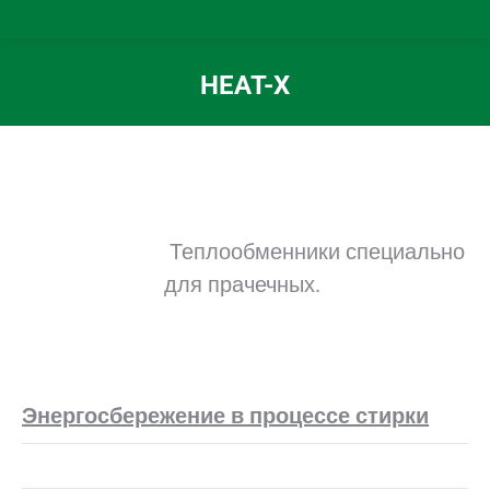
HEAT-X
Вы здесь:
Теплообменники специально
для прачечных.
Энергосбережение в процессе стирки