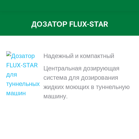
ДОЗАТОР FLUX-STAR
Вы здесь:
Надежный и
компактный
Центральная дозирующая
система для дозирования
жидких моющих в туннельную
машину.