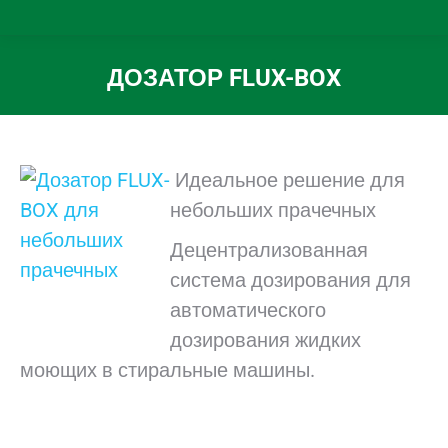
ДОЗАТОР FLUX-BOX
Вы здесь:
Идеальное реше
ние для
небольших прачечных
Децентрализованная
система дозирования для
автоматического
дозирования жидких
моющих в стиральные машины.