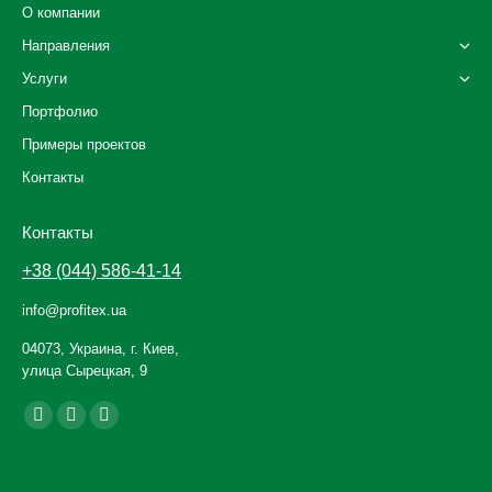
О компании
Направления
Услуги
Портфолио
Примеры проектов
Контакты
Контакты
+38 (044) 586-41-14
info@profitex.ua
04073, Украина, г. Киев,
улица Сырецкая, 9
Ищите нас:
Facebook
YouTube
Instagram
page
page
page
opens
opens
opens