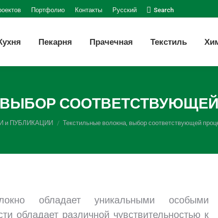
Поиск:
роектов
Портфолио
Контакты
Русский
Search
Кухня
Пекарня
Прачечная
Текстиль
Хи
 ВЫБОР СООТВЕТСТВУЮЩЕЙ
И и ПУБЛИКАЦИИ
Текстильные волокна, выбор соответствующей про
локно обладает уникальными особыми
сти обладает различной чувствительностью к