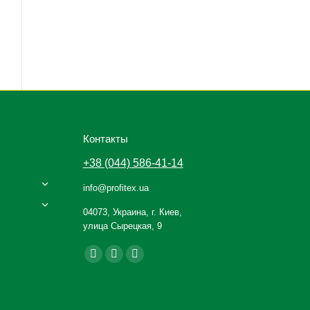
Контакты
+38 (044) 586-41-14
info@profitex.ua
04073, Украина, г. Киев,
улица Сырецкая, 9
Ищите нас:
Facebook
YouTube
Instagram
page
page
page
opens
opens
opens