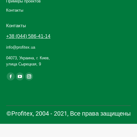
Примеры проектов
Контакты
Контакты
+38 (044) 586-41-14
info@profitex.ua
04073, Украина, г. Киев,
улица Сырецкая, 9
Ищите нас:
Facebook
YouTube
Instagram
page
page
page
opens
opens
opens
in
in
in
new
new
new
©Profitex, 2004 - 2021, Все права защищены
window
window
window