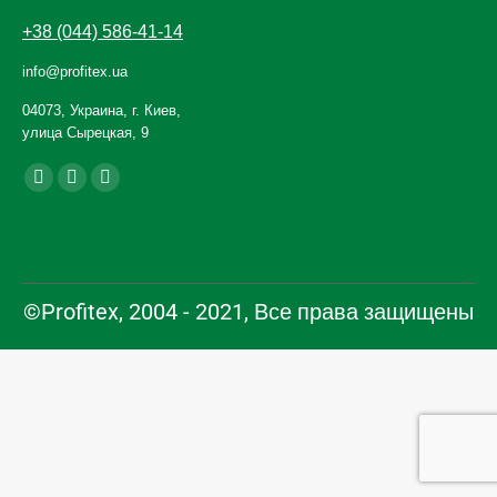
+38 (044) 586-41-14
info@profitex.ua
04073, Украина, г. Киев,
улица Сырецкая, 9
Ищите нас:
Facebook
YouTube
Instagram
page
page
page
opens
opens
opens
in
in
in
new
new
new
©Profitex, 2004 - 2021, Все права защищены
window
window
window