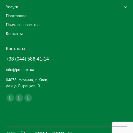
Услуги
Портфолио
Примеры проектов
Контакты
Контакты
+38 (044) 586-41-14
info@profitex.ua
04073, Украина, г. Киев,
улица Сырецкая, 9
Ищите нас:
Facebook
YouTube
Instagram
page
page
page
opens
opens
opens
in
in
in
new
new
new