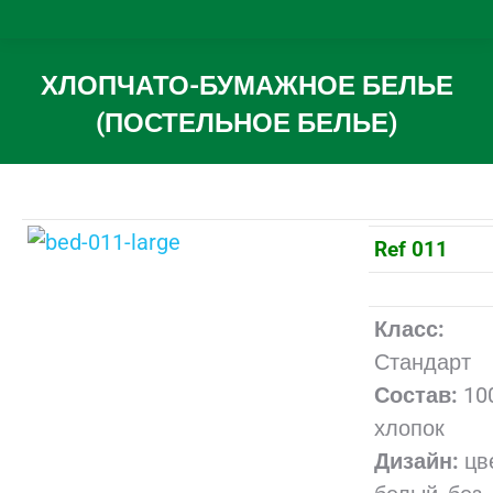
ХЛОПЧАТО-БУМАЖНОЕ БЕЛЬЕ
(ПОСТЕЛЬНОЕ БЕЛЬЕ)
Вы здесь:
Ref 011
Класс:
Стандарт
Состав:
10
хлопок
Дизайн:
цв