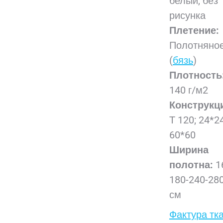
белый, без
рисунка
Плетение:
Полотняно
(
бязь
)
Плотность
140 г/м2
Конструкц
Т 120; 24*2
60*60
Ширина
полотна:
1
180-240-28
см
Фактура тк