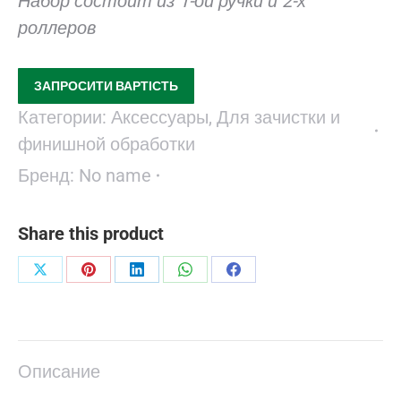
Набор состоит из 1-ой ручки и 2-х
роллеров
ЗАПРОСИТИ ВАРТІСТЬ
Категории:
Аксессуары
,
Для зачистки и
финишной обработки
Бренд:
No name
Share this product
Поделиться
Поделиться
Поделиться
Поделиться
Поделиться
в
в
в
в
в
X
Pinterest
LinkedIn
WhatsApp
Facebook
Описание