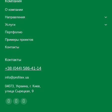
Компания
О компании
Направления
Услуги
Портфолио
Примеры проектов
Контакты
Контакты
+38 (044) 586-41-14
info@profitex.ua
04073, Украина, г. Киев,
улица Сырецкая, 9
Ищите нас:
Facebook
YouTube
Instagram
page
page
page