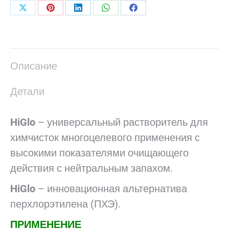
Поделиться
Поделиться
Поделиться
Поделиться
Поделиться
в
в
в
в
в
X
Pinterest
LinkedIn
WhatsApp
Facebook
Описание
Детали
HiGlo
– универсальный растворитель для
химчисток многоцелевого применения с
высокими показателями очищающего
действия с нейтральным запахом.
HiGlo
– инновационная альтернатива
перхлорэтилена (ПХЭ).
ПРИМЕНЕНИЕ