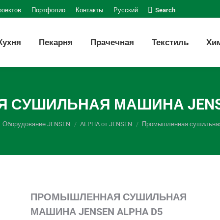
Поиск:
роектов
Портфолио
Контакты
Русский
Search
Кухня
Пекарня
Прачечная
Текстиль
Хи
СУШИЛЬНАЯ МАШИНА JENSE
Оборудование JENSEN
ALPHA от JENSEN
Промышленная сушильна
ПРОМЫШЛЕННАЯ СУШИЛЬНАЯ
МАШИНА JENSEN ALPHA D5