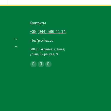
Контакты
+38 (044) 586-41-14
info@profitex.ua
04073, Украина, г. Киев,
улица Сырецкая, 9
Ищите нас:
Facebook
YouTube
Instagram
page
page
page
opens
opens
opens
in
in
in
new
new
new
window
window
window