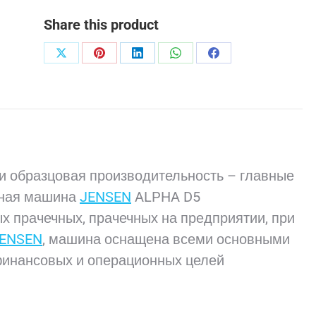
Share this product
Поделиться
Поделиться
Поделиться
Поделиться
Поделиться
в
в
в
в
в
X
Pinterest
LinkedIn
WhatsApp
Facebook
 и образцовая производительность – главные
ьная машина
JENSEN
ALPHA D5
 прачечных, прачечных на предприятии, при
ENSEN
, машина оснащена всеми основными
инансовых и операционных целей