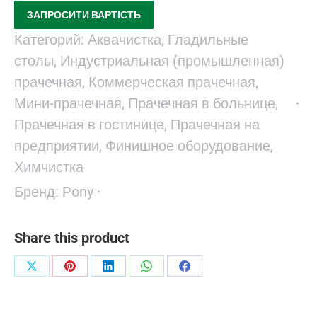
ЗАПРОСИТИ ВАРТІСТЬ
Категорий:
Аквачистка
,
Гладильные
столы
,
Индустриальная (промышленная)
прачечная
,
Коммерческая прачечная
,
Мини-прачечная
,
Прачечная в больнице
,
Прачечная в гостинице
,
Прачечная на
предприятии
,
Финишное оборудование
,
Химчистка
Бренд:
Pony
Share this product
Поделиться
Поделиться
Поделиться
Поделиться
Поделиться
в
в
в
в
в