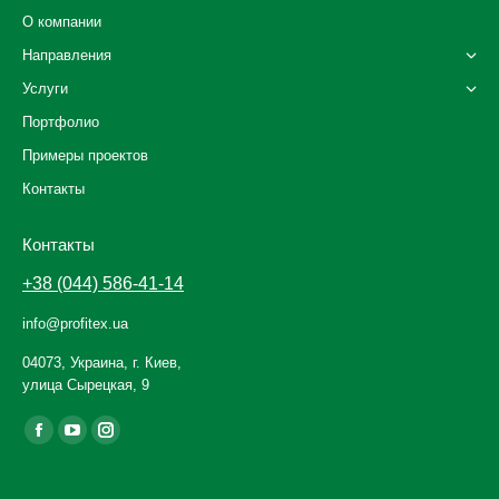
О компании
Направления
Услуги
Портфолио
Примеры проектов
Контакты
Контакты
+38 (044) 586-41-14
info@profitex.ua
04073, Украина, г. Киев,
улица Сырецкая, 9
Ищите нас:
Facebook
YouTube
Instagram
page
page
page