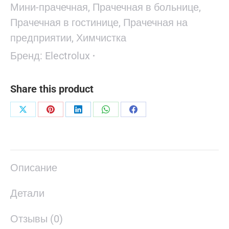
Мини-прачечная
,
Прачечная в больнице
,
Прачечная в гостинице
,
Прачечная на
предприятии
,
Химчистка
Бренд:
Electrolux
Share this product
Поделиться
Поделиться
Поделиться
Поделиться
Поделиться
в
в
в
в
в
X
Pinterest
LinkedIn
WhatsApp
Facebook
Описание
Детали
Отзывы (0)