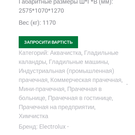
Габаритные размеры Ш*Г*В (мм):
2575*1070*1270
Вес (кг): 1170
ЗАПРОСИТИ ВАРТІСТЬ
Категорий:
Аквачистка
,
Гладильные
каландры
,
Гладильные машины
,
Индустриальная (промышленная)
прачечная
,
Коммерческая прачечная
,
Мини-прачечная
,
Прачечная в
больнице
,
Прачечная в гостинице
,
Прачечная на предприятии
,
Химчистка
Бренд:
Electrolux