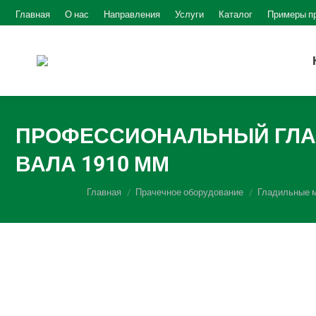
Главная
О нас
Направления
Услуги
Каталог
Примеры п
ПРОФЕССИОНАЛЬНЫЙ ГЛАДИ
ВАЛА 1910 ММ
Вы здесь:
Главная
Прачечное оборудование
Гладильные 