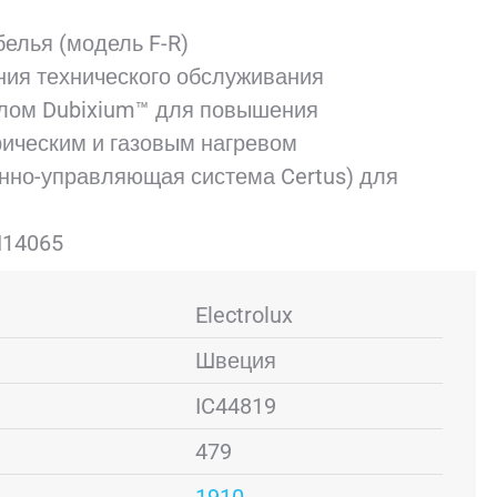
белья (модель F-R)
ния технического обслуживания
лом Dubixium™ для повышения
рическим и газовым нагревом
нно-управляющая система Certus) для
N14065
Electrolux
Швеция
IC44819
479