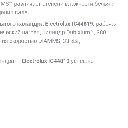
MS™ различает степени влажности белья и,
щения вала.
ьного каландра
Electrolux
IC44819:
рабочая
ический нагрев, цилиндр Dubixium™, 380
ния скоростью DIAMMS, 33 кВт,
ландра —
Electrolux
IC44819
успешно