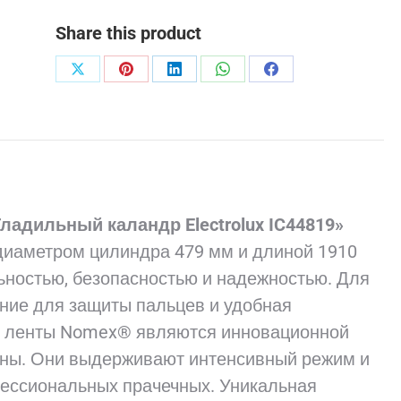
Share this product
Поделиться
Поделиться
Поделиться
Поделиться
Поделиться
в
в
в
в
в
X
Pinterest
LinkedIn
WhatsApp
Facebook
адильный каландр Electrolux IC44819»
 диаметром цилиндра 479 мм и длиной 1910
ностью, безопасностью и надежностью. Для
ние для защиты пальцев и удобная
е ленты Nomex® являются инновационной
ины. Они выдерживают интенсивный режим и
фессиональных прачечных. Уникальная