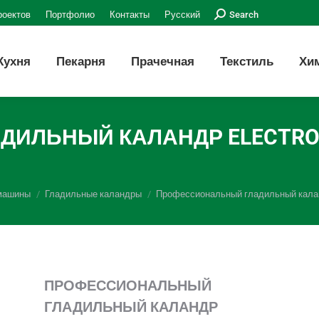
Поиск:
роектов
Портфолио
Контакты
Русский
Search
Кухня
Пекарня
Прачечная
Текстиль
Хи
ЛЬНЫЙ КАЛАНДР ELECTROLU
машины
Гладильные каландры
Профессиональный гладильный каландр
ПРОФЕССИОНАЛЬНЫЙ
ГЛАДИЛЬНЫЙ КАЛАНДР