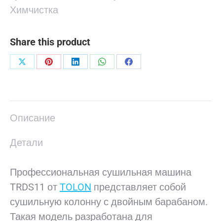
Химчистка
Share this product
Поделиться
Поделиться
Поделиться
Поделиться
Поделиться
в
в
в
в
в
X
Pinterest
LinkedIn
WhatsApp
Facebook
Описание
Детали
Профессиональная сушильная машина
TRDS11 от
TOLON
представляет собой
сушильную колонну с двойным барабаном.
Такая модель разработана для