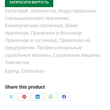
ЗАПРОСИТИ ВАРТІСТЬ
Категорий:
Аквачистка
,
Индустриальная
(промышленная) прачечная
,
Коммерческая прачечная
,
Мини-
прачечная
,
Прачечная в больнице
,
Прачечная в гостинице
,
Прачечная на
предприятии
,
Профессиональные
сушильные машины
,
Сушильные машины
,
Химчистка
Бренд:
Electrolux
Share this product
Поделиться
Поделиться
Поделиться
Поделиться
Поделиться
в
в
в
в
в