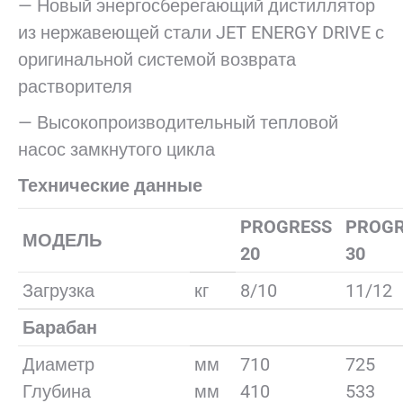
— Новый энергосберегающий дистиллятор
из нержавеющей стали JET ENERGY DRIVE с
оригинальной системой возврата
растворителя
— Высокопроизводительный тепловой
насос замкнутого цикла
Технические данные
PROGRESS
PROGR
МОДЕЛЬ
20
30
Загрузка
кг
8/10
11/12
Барабан
Диаметр
мм
710
725
Глубина
мм
410
533