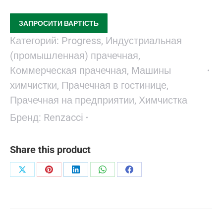
ЗАПРОСИТИ ВАРТІСТЬ
Категорий:
Progress
,
Индустриальная
(промышленная) прачечная
,
Коммерческая прачечная
,
Машины
химчистки
,
Прачечная в гостинице
,
Прачечная на предприятии
,
Химчистка
Бренд:
Renzacci
Share this product
Поделиться
Поделиться
Поделиться
Поделиться
Поделиться
в
в
в
в
в
X
Pinterest
LinkedIn
WhatsApp
Facebook