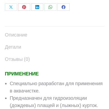
Поделиться
Поделиться
Поделиться
Поделиться
Поделиться
в
в
в
в
в
X
Pinterest
LinkedIn
WhatsApp
Facebook
Описание
Детали
Отзывы (0)
ПРИМЕНЕНИЕ
Специально разработан для применения
в аквачистке.
Предназначен для гидроизоляции
(дождевых) плащей и (лыжных) курток.