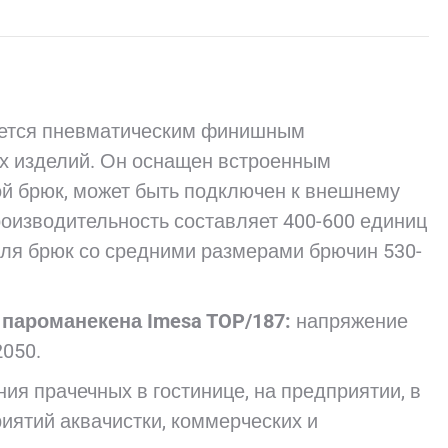
в
в
в
в
в
X
Pinterest
LinkedIn
WhatsApp
Facebook
ется пневматическим финишным
х изделий. Он оснащен встроенным
ой брюк, может быть подключен к внешнему
роизводительность составляет 400-600 единиц
для брюк со средними размерами брючин 530-
 пароманекена Imesa TOP/187:
напряжение
2050.
ия прачечных в гостинице, на предприятии, в
риятий аквачистки, коммерческих и