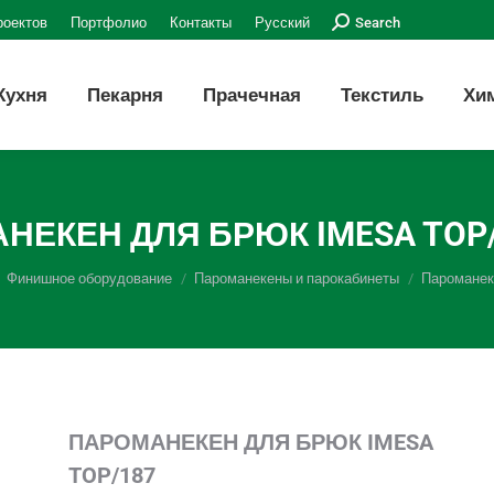
Поиск:
роектов
Портфолио
Контакты
Русский
Search
Кухня
Пекарня
Прачечная
Текстиль
Хи
НЕКЕН ДЛЯ БРЮК IMESA TOP/
Финишное оборудование
Пароманекены и парокабинеты
Пароманек
ПАРОМАНЕКЕН
ДЛЯ
БРЮК
IMESA
TOP/187