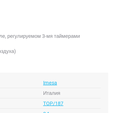
ле, регулируемом 3-мя таймерами
оздуха)
Imesa
Италия
TOP/187