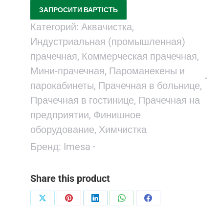
ЗАПРОСИТИ ВАРТІСТЬ
Категорий:
Аквачистка
,
Индустриальная (промышленная)
прачечная
,
Коммерческая прачечная
,
Мини-прачечная
,
Пароманекены и
парокабинеты
,
Прачечная в больнице
,
Прачечная в гостинице
,
Прачечная на
предприятии
,
Финишное
оборудование
,
Химчистка
Бренд:
Imesa
Share this product
Поделиться
Поделиться
Поделиться
Поделиться
Поделиться