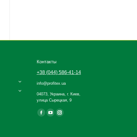
Контакты
+38 (044) 586-41-14
info@profitex.ua
04073, Украина, г. Киев,
улица Сырецкая, 9
Ищите нас:
Facebook
YouTube
Instagram
page
page
page
opens
opens
opens