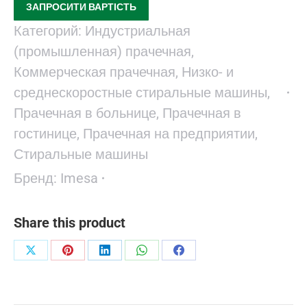
ЗАПРОСИТИ ВАРТІСТЬ
Категорий:
Индустриальная
(промышленная) прачечная
,
Коммерческая прачечная
,
Низко- и
среднескоростные стиральные машины
,
Прачечная в больнице
,
Прачечная в
гостинице
,
Прачечная на предприятии
,
Стиральные машины
Бренд:
Imesa
Share this product
Поделиться
Поделиться
Поделиться
Поделиться
Поделиться
в
в
в
в
в
X
Pinterest
LinkedIn
WhatsApp
Facebook