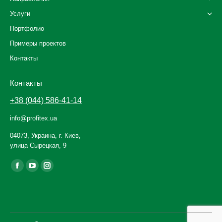
Услуги
Портфолио
Примеры проектов
Контакты
Контакты
+38 (044) 586-41-14
info@profitex.ua
04073, Украина, г. Киев,
улица Сырецкая, 9
Ищите нас:
Facebook
YouTube
Instagram
page
page
page
opens
opens
opens
in
in
in