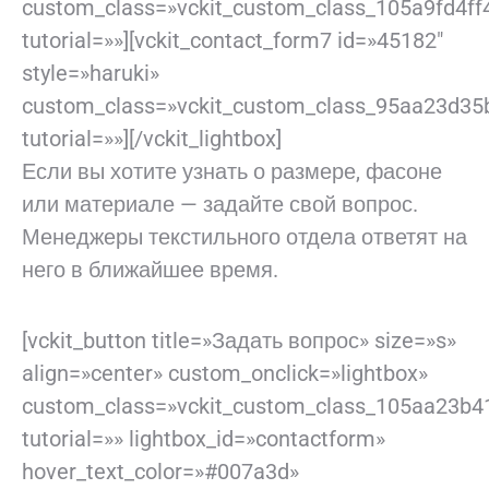
custom_class=»vckit_custom_class_105a9fd4ff
tutorial=»»][vckit_contact_form7 id=»45182″
style=»haruki»
custom_class=»vckit_custom_class_95aa23d35
tutorial=»»][/vckit_lightbox]
Если вы хотите узнать о размере, фасоне
или материале — задайте свой вопрос.
Менеджеры текстильного отдела ответят на
него в ближайшее время.
[vckit_button title=»Задать вопрос» size=»s»
align=»center» custom_onclick=»lightbox»
custom_class=»vckit_custom_class_105aa23b4
tutorial=»» lightbox_id=»contactform»
hover_text_color=»#007a3d»