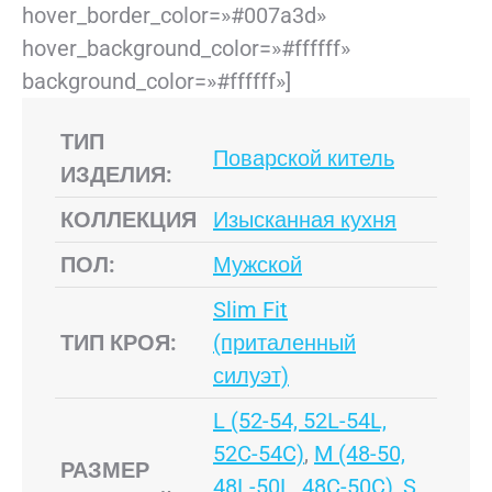
hover_border_color=»#007a3d»
hover_background_color=»#ffffff»
background_color=»#ffffff»]
ТИП
Поварской китель
ИЗДЕЛИЯ:
КОЛЛЕКЦИЯ
Изысканная кухня
ПОЛ:
Мужской
Slim Fit
ТИП КРОЯ:
(приталенный
силуэт)
L (52-54, 52L-54L,
52C-54C)
,
M (48-50,
РАЗМЕР
48L-50L, 48C-50C)
,
S