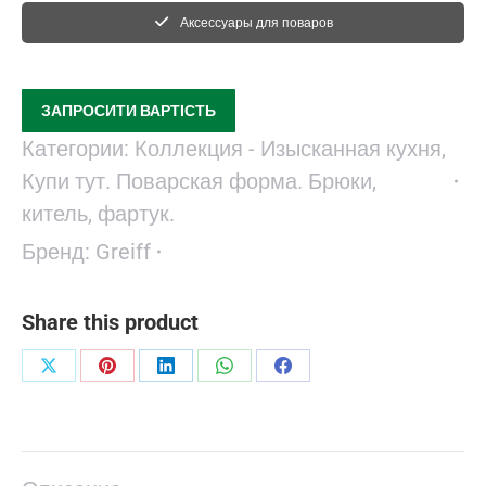
Аксессуары для поваров
ЗАПРОСИТИ ВАРТІСТЬ
Категории:
Коллекция - Изысканная кухня
,
Купи тут. Поварская форма. Брюки,
китель, фартук.
Бренд:
Greiff
Share this product
Поделиться
Поделиться
Поделиться
Поделиться
Поделиться
в
в
в
в
в
X
Pinterest
LinkedIn
WhatsApp
Facebook