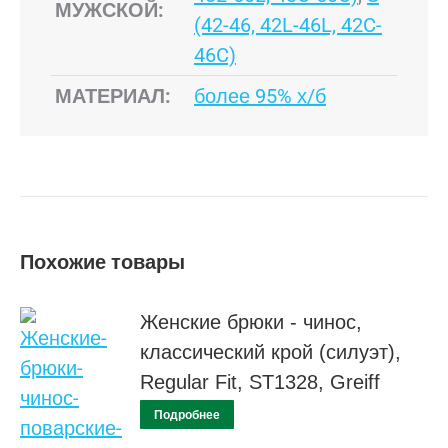
МУЖСКОЙ:
(42-46, 42L-46L, 42C-
46C)
МАТЕРИАЛ:
более 95% х/б
Похожие товары
Женские брюки - чинос,
классический крой (силуэт),
Regular Fit, ST1328, Greiff
Подробнее