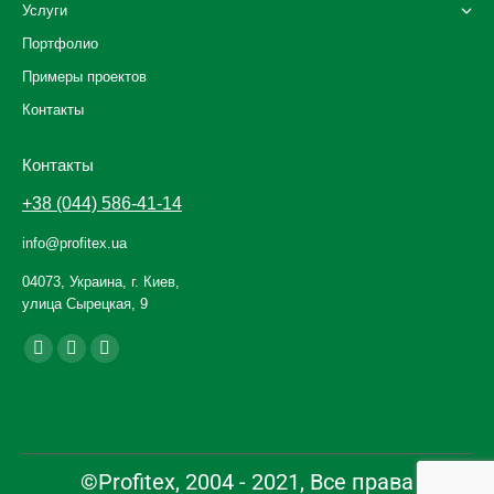
Услуги
Портфолио
Примеры проектов
Контакты
Контакты
+38 (044) 586-41-14
info@profitex.ua
04073, Украина, г. Киев,
улица Сырецкая, 9
Ищите нас:
Facebook
YouTube
Instagram
page
page
page
opens
opens
opens
in
in
in
new
new
new
©Profitex, 2004 - 2021, Все права