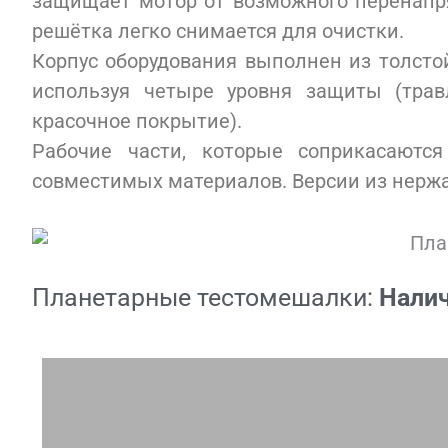
защищает мотор от возможного перенапр
решётка легко снимается для очистки.
Корпус оборудования выполнен из толстой
используя четыре уровня защиты (травл
красочное покрытие).
Рабочие части, которые соприкасаютс
совместимых материалов. Версии из нержа
Планетарные тестомешалки:
Налич