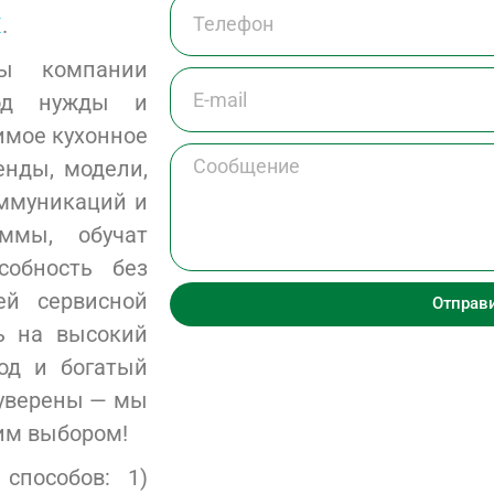
X
.
ты компании
под нужды и
имое кухонное
енды, модели,
оммуникаций и
ммы, обучат
собность без
ей сервисной
Отправ
ь на высокий
од и богатый
 уверены — мы
им выбором!
способов: 1)