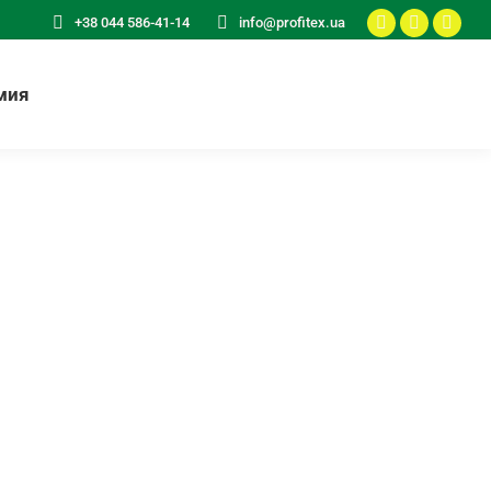
+38 044 586-41-14
info@profitex.ua
мия