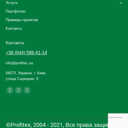
Услуги
Портфолио
Примеры проектов
Контакты
Контакты
+38 (044) 586-41-14
info@profitex.ua
04073, Украина, г. Киев,
улица Сырецкая, 9
Ищите нас:
Facebook
YouTube
Instagram
page
page
page
opens
opens
opens
in
in
in
new
new
new
©Profitex, 2004 - 2021, Все права защищены