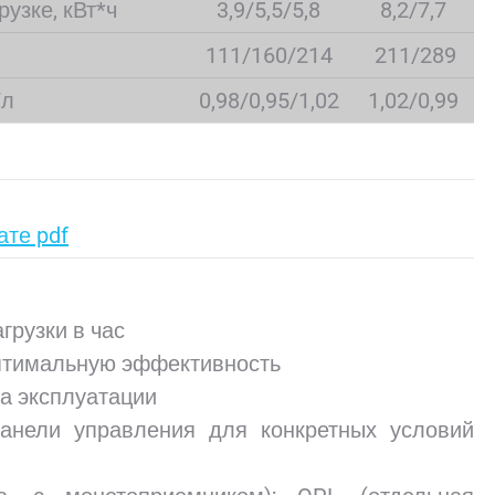
узке, кВт*ч
3,9/5,5/5,8
8,2/7,7
111/160/214
211/289
/л
0,98/0,95/1,02
1,02/0,99
те pdf
грузки в час
оптимальную эффективность
а эксплуатации
панели управления для конкретных условий