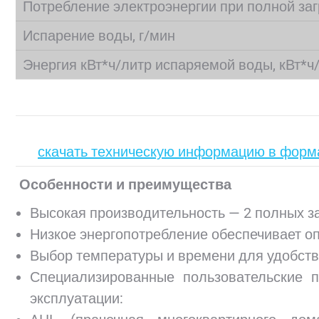
Потребление электроэнергии при полной загр
Испарение воды, г/мин
Энергия кВт*ч/литр испаряемой воды, кВт*ч
скачать техническую информацию в форма
Особенности и преимущества
Высокая производительность — 2 полных за
Низкое энергопотребление обеспечивает 
Выбор температуры и времени для удобств
Специализированные пользовательские 
эксплуатации: