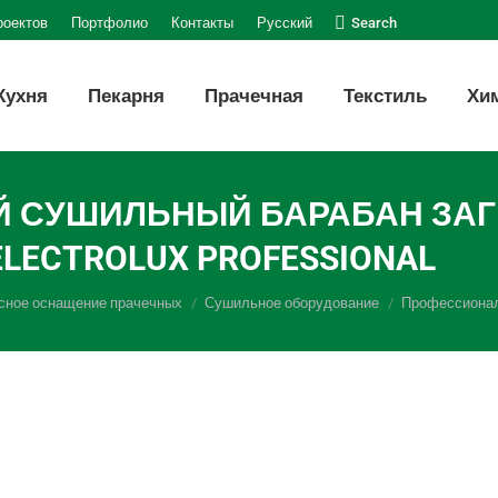
Поиск:
роектов
Портфолио
Контакты
Русский
Search
Кухня
Пекарня
Прачечная
Текстиль
Хи
УШИЛЬНЫЙ БАРАБАН ЗАГРУЗ
ELECTROLUX PROFESSIONAL
сное оснащение прачечных
Сушильное оборудование
Профессионал