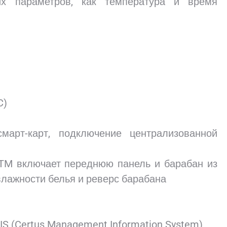
их параметров, как температура и время
C)
смарт-карт, подключение централизованной
TM включает переднюю панель и барабан из
влажности белья и реверс барабана
 (Certus Management Information System)