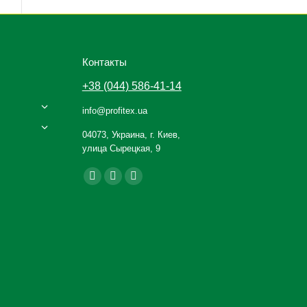
Контакты
+38 (044) 586-41-14
info@profitex.ua
04073, Украина, г. Киев,
улица Сырецкая, 9
Ищите нас:
Facebook
YouTube
Instagram
page
page
page
opens
opens
opens
in
in
in
new
new
new
window
window
window