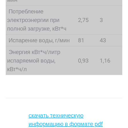
Потребление
электроэнергии при
2,75
3
полной загрузке, кВт*ч
Испарение воды, г/мин
81
43
Энергия кВт*ч/литр
испаряемой воды,
0,93
1,16
кВт*ч/л
скачать техническую
информацию в формате pdf