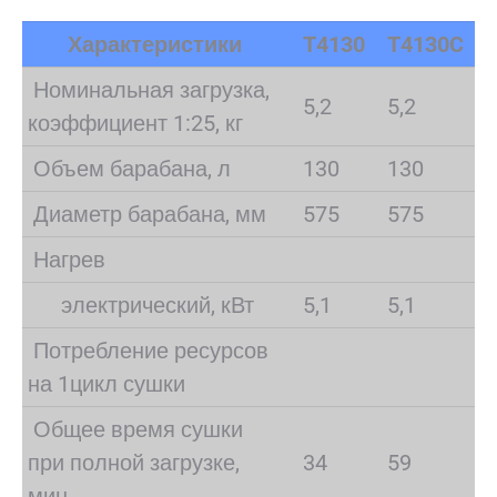
Характеристики
T4130
T4130C
Номинальная загрузка,
5,2
5,2
коэффициент 1:25, кг
Объем барабана, л
130
130
Диаметр барабана, мм
575
575
Нагрев
электрический, кВт
5,1
5,1
Потребление ресурсов
на 1цикл сушки
Общее время сушки
при полной загрузке,
34
59
мин