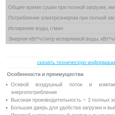
Общее время сушки при полной загрузке, ми
Потребление электроэнергии при полной загр
Испарение воды, г/мин
Энергия кВт*ч/литр испаряемой воды, кВт*ч
скачать техническую информаци
Особенности и преимущества
Осевой воздушный поток и компакт
энергопотребление
Высокая производительность — 2 полных за
Большая дверь для удобства загрузки и вы