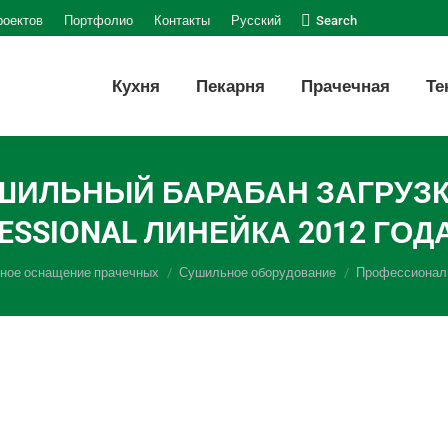
Поиск:
роектов
Портфолио
Контакты
Русский
Search
Кухня
Пекарня
Прачечная
Те
ЬНЫЙ БАРАБАН ЗАГРУЗКОЙ 
ESSIONAL ЛИНЕЙКА 2012 ГОД
сное оснащение прачечных
Сушильное оборудование
Профессиональ