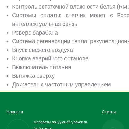
Контроль остаточной влажности белья (RM
Системы оплаты: счетчик монет с Ecopo
интеллектуальная связь
Реверс барабана
Система регенерации тепла: рекуперацион
Впуск свежего воздуха
Кнопка аварийного останова
Выключатель питания
Вытяжка сверху
Двигатель с частотным управлением
Новости
Статьи
Аппараты вакуумной упаковки