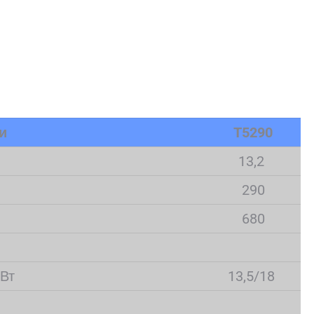
и
T5290
13,2
290
680
кВт
13,5/18