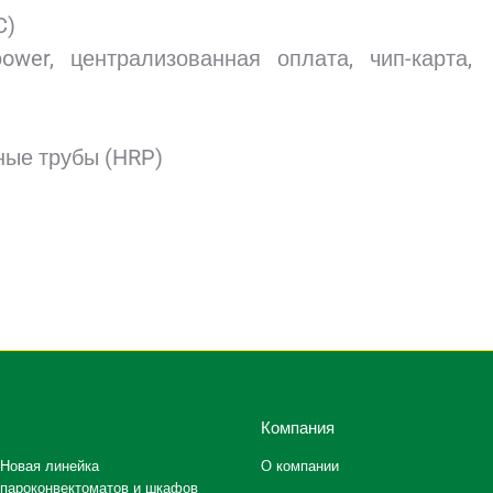
C)
wer, централизованная оплата, чип-карта,
ные трубы (HRP)
Компания
Новая линейка
О компании
пароконвектоматов и шкафов