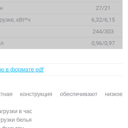
н
27/21
узке, кВт*ч
6,32/6,15
244/303
/л
0,96/0,97
ю в формате pdf
ная конструкция обеспечивают низкое
грузки в час
грузки белья