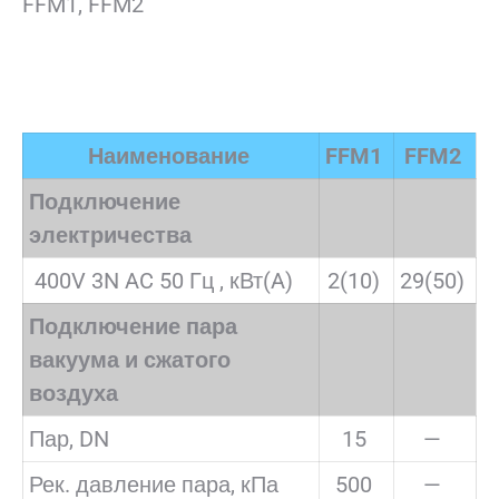
FFM1, FFM2
Наименование
FFM1
FFM2
Подключение
электричества
400V 3N AC 50 Гц , кВт(A)
2(10)
29(50)
Подключение пара
вакуума и сжатого
воздуха
Пар, DN
15
—
Рек. давление пара, кПа
500
—