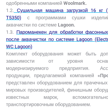
одобренными компанией
Woolmark.
1.2.
Сушильная машина загрузкой 16 кг (E
T5350)
с программами сушки издели
аквачистки по системе
Lagoon.
1.3.
Пароманекен для обработки фасонных
после аквачистки по системе Lagoon (Electr
WC Lagoon)
Комплект оборудования может быть до
зависимости от уровня оснаще
модернизируемого предприятия. Ассо
продукции, предлагаемой компанией
«Пр
представлен оборудованием для прачечны
мировых производителей, финишным обору
известных марок, вспомогател
транспортировочным оборудованием.