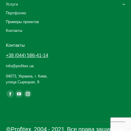
Услуги
Портфолио
Примеры проектов
Контакты
Контакты
+38 (044) 586-41-14
info@profitex.ua
04073, Украина, г. Киев,
улица Сырецкая, 9
Ищите нас:
Facebook
YouTube
Instagram
page
page
page
opens
opens
opens
in
in
in
new
new
new
©Profitex, 2004 - 2021, Все права защищены