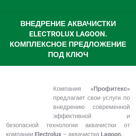
ВНЕДРЕНИЕ АКВАЧИСТКИ
ELECTROLUX LAGOON.
КОМПЛЕКСНОЕ ПРЕДЛОЖЕНИЕ
ПОД КЛЮЧ
Вы здесь:
Компания
«Профитекс»
предлагает свои услуги по
внедрению современной
эффективной и
безопасной технологии аквачистки от
компании
Electrolux
– аквачистка
Lagoon.