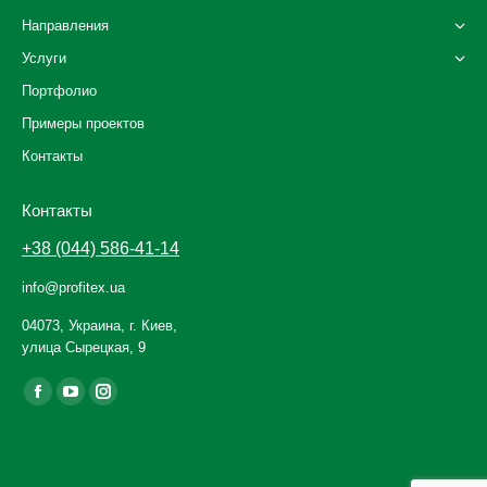
Направления
Услуги
Портфолио
Примеры проектов
Контакты
Контакты
+38 (044) 586-41-14
info@profitex.ua
04073, Украина, г. Киев,
улица Сырецкая, 9
Ищите нас:
Facebook
YouTube
Instagram
page
page
page
opens
opens
opens