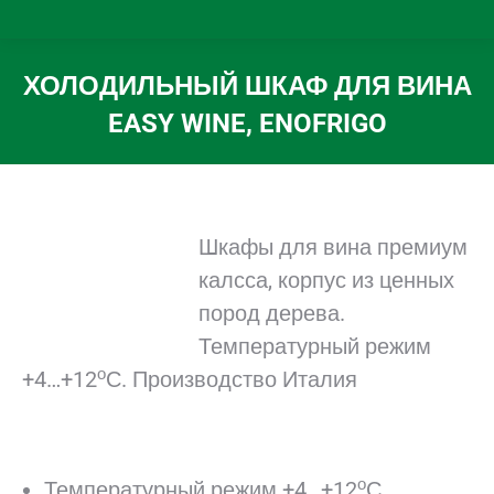
ХОЛОДИЛЬНЫЙ ШКАФ ДЛЯ ВИНА
EASY WINE, ENOFRIGO
Вы здесь:
Шкафы для вина премиум
калсса, корпус из ценных
пород дерева.
Температурный режим
о
+4…+12
С. Производство Италия
о
Температурный режим +4…+12
С