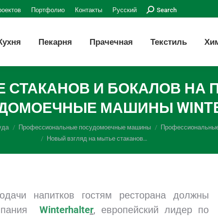
Поиск:
роектов
Портфолио
Контакты
Русский
Search
Кухня
Пекарня
Прачечная
Текстиль
Хи
Е СТАКАНОВ И БОКАЛОВ НА
УДОМОЕЧНЫЕ МАШИНЫ WINTE
уда
Профессиональные посудомоечные машины
Профессиональные 
Новый взгляд на мытье стаканов…
одачи напитков гостям ресторана должны
омпания
Winterhalte
r
, европейский лидер по