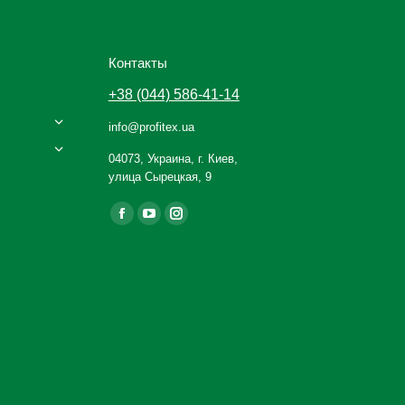
Контакты
+38 (044) 586-41-14
info@profitex.ua
04073, Украина, г. Киев,
улица Сырецкая, 9
Ищите нас:
Facebook
YouTube
Instagram
page
page
page
opens
opens
opens
in
in
in
new
new
new
window
window
window