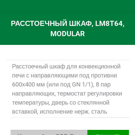
РАССТОЕЧНЫЙ ШКАФ, LM8T64,
MODULAR
Вы здесь:
Расстоечный шкаф для конвекционной
печи с направляющими под противни
600х400 мм (или под GN 1/1), 8 пар
направляющих, термостат регулировки
температуры, дверь со стеклянной
вставкой, исполнение нерж. сталь