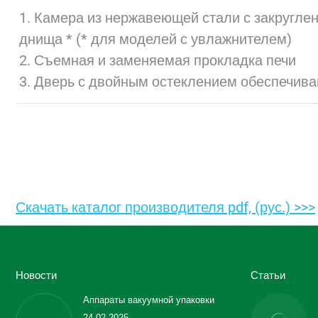
1. Камера из нержавеющей стали с закругле
днища * (* для моделей с увлажнителем)
2. Съемная и заменяемая прокладка печи
3. Дверь с двойным остеклением обеспечив
Скачать каталог производителя pdf, (рус.) >>>
Новости
Статьи
Аппараты вакуумной упаковки
24.02.2025