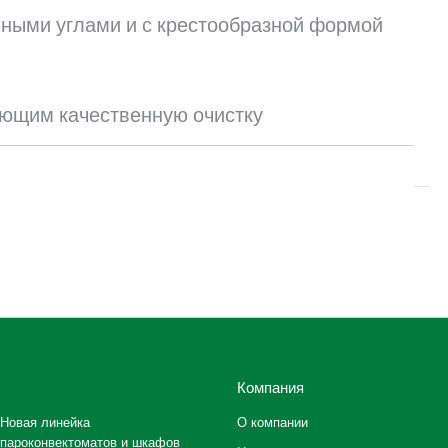
нными углами и с крестообразной формой
ающим качественную очистку
Компания
Новая линейка
О компании
пароконвектоматов и шкафов