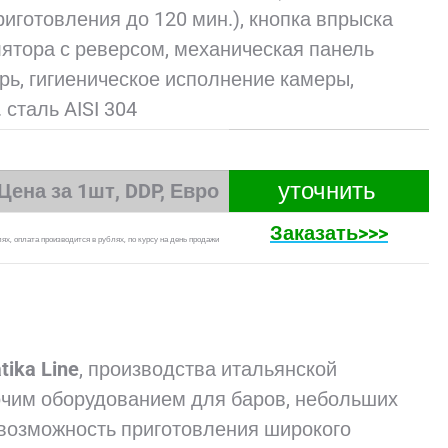
иготовления до 120 мин.), кнопка впрыска
ятора с реверсом, механическая панель
ерь, гигиеническое исполнение камеры,
 сталь AISI 304
уточнить
Цена за 1шт, DDP, Евро
Заказать>>>
ях, оплата производится в рублях, по курсу на день продажи
tika Line
, производства итальянской
очим оборудованием для баров, небольших
 возможность приготовления широкого