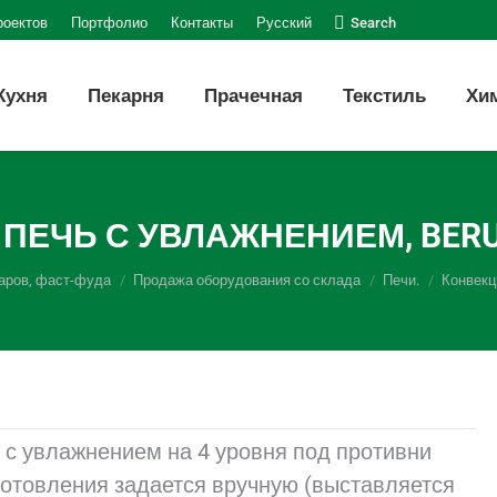
Поиск:
роектов
Портфолио
Контакты
Русский
Search
Кухня
Пекарня
Прачечная
Текстиль
Хи
ПЕЧЬ С УВЛАЖНЕНИЕМ, BERU
баров, фаст-фуда
Продажа оборудования со склада
Печи.
Конвекц
 с увлажнением на 4 уровня под противни
готовления задается вручную (выставляется