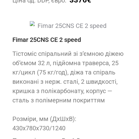
3376€
Ціна од. DDP, євро:
Fimar 25CNS CE 2 speed
Тістоміс спіральний зі з’ємною діжею
об’ємом 32 л, підйомна траверса, 25
кг/цикл (75 кг/год), діжа та спіраль
виконані з нерж. сталі, 2 швидкості,
кришка з полікарбонату, корпус —
сталь з полімерним покриттям
Розміри, мм (ДxШxВ):
430x780x730/1240