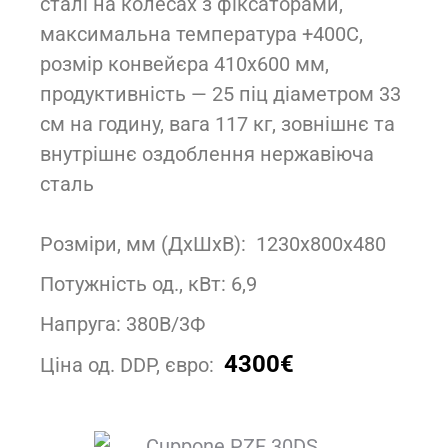
сталі на колесах з фіксаторами,
максимальна температура +400С,
розмір конвейєра 410х600 мм,
продуктивність — 25 піц діаметром 33
см на годину, вага 117 кг, зовнішнє та
внутрішнє оздоблення нержавіюча
сталь
Розміри, мм (ДxШxВ): 1230x800x480
Потужність од., кВт: 6,9
Напруга: 380В/3Ф
4300€
Ціна од. DDP, євро: