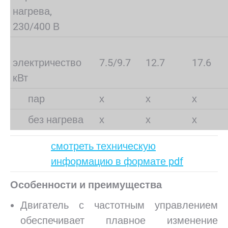
нагрева,
230/400 В
электричество
7.5/9.7
12.7
17.6
кВт
пар
х
х
х
без нагрева
х
х
х
смотреть техническую
информацию в формате pdf
Особенности и преимущества
Двигатель с частотным управлением
обеспечивает плавное изменение