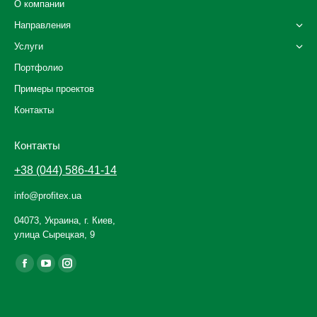
О компании
Направления
Услуги
Портфолио
Примеры проектов
Контакты
Контакты
+38 (044) 586-41-14
info@profitex.ua
04073, Украина, г. Киев,
улица Сырецкая, 9
Ищите нас:
Facebook
YouTube
Instagram
page
page
page
opens
opens
opens