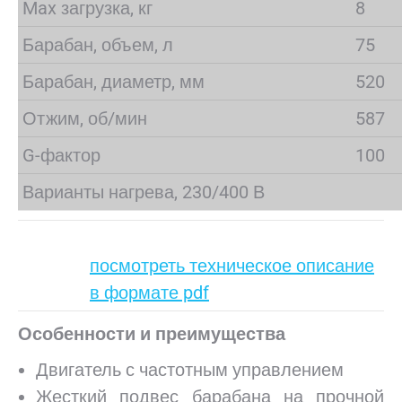
Max загрузка, кг
8
Барабан, объем, л
75
Барабан, диаметр, мм
520
Отжим, об/мин
587
G-фактор
100
Варианты нагрева, 230/400 В
посмотреть техническое описание
в формате pdf
Особенности и преимущества
Двигатель с частотным управлением
Жесткий подвес барабана на прочной