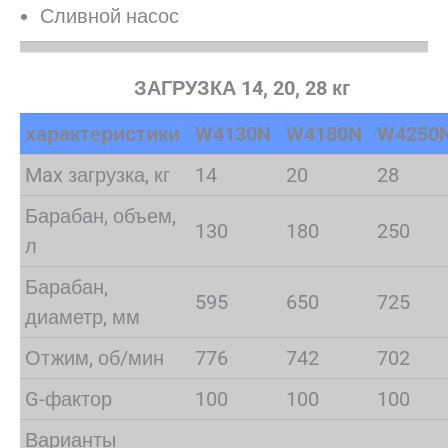
Сливной насос
ЗАГРУЗКА 14, 20, 28 кг
характеристики
W4130N
W4180N
W4250
Max загрузка, кг
14
20
28
Барабан, объем,
130
180
250
л
Барабан,
595
650
725
диаметр, мм
Отжим, об/мин
776
742
702
G-фактор
100
100
100
Варианты