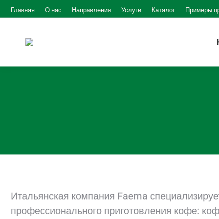
Главная
О нас
Направления
Услуги
Каталог
Примеры п
Итальянская компания Faema специализируе
профессионального приготовления кофе: коф