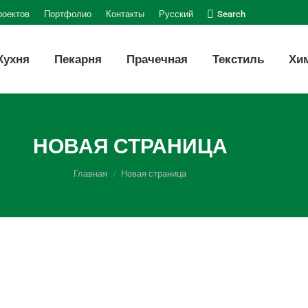
Поиск:
роектов
Портфолио
Контакты
Русский
Search
Кухня
Пекарня
Прачечная
Текстиль
Хи
НОВАЯ СТРАНИЦА
Вы здесь:
Главная
Новая страница