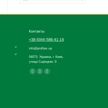
Контакты
+38 (044) 586-41-14
info@profitex.ua
04073, Украина, г. Киев,
улица Сырецкая, 9
Ищите нас:
Facebook
YouTube
Instagram
page
page
page
opens
opens
opens
in
in
in
new
new
new
window
window
window