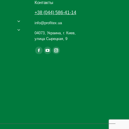
Контакты
+38 (044) 586-41-14
info@profitex.ua
04073, Украина, г. Киев,
улица Сырецкая, 9
Ищите нас:
Facebook
YouTube
Instagram
page
page
page
opens
opens
opens
in
in
in
new
new
new
window
window
window