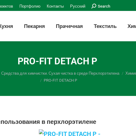
Поиск:
роектов
Портфолио
Контакты
Русский
Search
Кухня
Пекарня
Прачечная
Текстиль
Хи
PRO-FIT DETACH P
Средства для химчистки. Сухая чистка в среде Перхлорэтилена
Химия
PRO-FIT DETACH P
спользования в перхлорэтилене