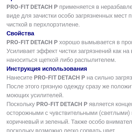
PRO-FIT DETACH P
применяется в неразбавл
виде для зачистки особо загрязненных мест 
чисткой в перхлорэтилене.
Свойства
PRO-FIT DETACH P
хорошо вымывается в проц
Усиливает эффект чистки загрязнений как на 
наноситься щеткой либо распылителем.
Инструкция использования
Нанесите
PRO-FIT DETACH P
на сильно загря
После этого грязную одежду сразу же положит
моющих усилителей.
Поскольку
PRO-FIT DETACH P
является конце
осторожными с чувствительными (светлыми) ц
коричневый и зеленый. Также особо внимател
поскольку возможно легко сорвать цвет.