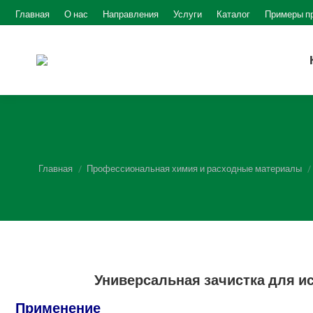
Главная
О нас
Направления
Услуги
Каталог
Примеры п
Вы здесь:
Главная
Профессиональная химия и расходные материалы
Универсальная зачистка для и
Применение