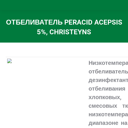
ОТБЕЛИВАТЕЛЬ PERACID ACEPSIS
5%, CHRISTEYNS
Вы здесь:
Низкотемпер
отбеливатель
дезинфекта
отбеливания
хлопковых,
смесовых т
низкотемпер
диапазоне на