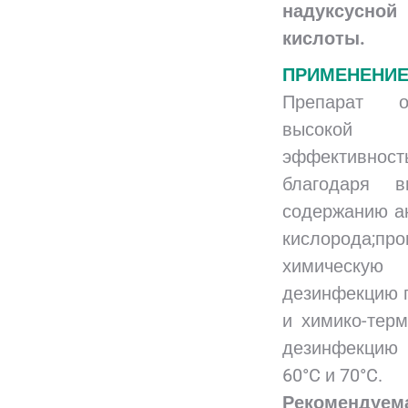
надуксусной
кислоты.
ПРИМЕНЕНИ
Препарат о
высокой
эффективност
благодаря в
содержанию а
кислорода;про
химическую
дезинфекцию 
и химико-тер
дезинфекци
60°C и 70°C.
Рекомендуем