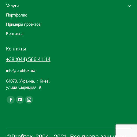
Услуги
Портфолио
Примеры проектов
Контакты
Контакты
+38 (044) 586-41-14
info@profitex.ua
04073, Украина, г. Киев,
улица Сырецкая, 9
Ищите нас:
Facebook
YouTube
Instagram
page
page
page
opens
opens
opens
in
in
in
new
new
new
©Profitex, 2004 - 2021, Все права защищены