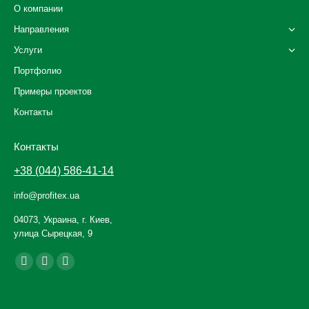
О компании
Направления
Услуги
Портфолио
Примеры проектов
Контакты
Контакты
+38 (044) 586-41-14
info@profitex.ua
04073, Украина, г. Киев,
улица Сырецкая, 9
Ищите нас:
Facebook
YouTube
Instagram
page
page
page
opens
opens
opens