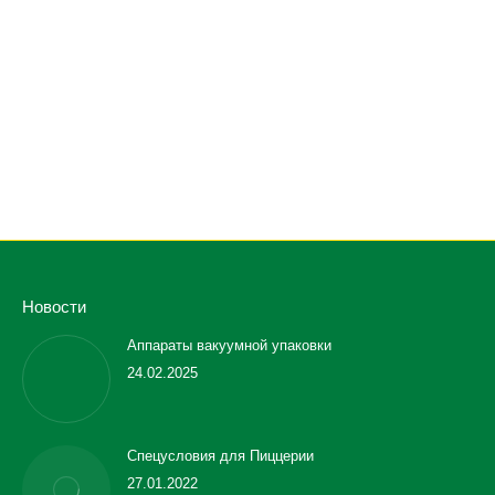
Барьерная профессиональная стирально-
отжимная машина JENSEN JBW230,
загрузка 230 кг
ЗАПРОСИТИ ВАРТІСТЬ
Новости
Аппараты вакуумной упаковки
24.02.2025
Спецусловия для Пиццерии
27.01.2022