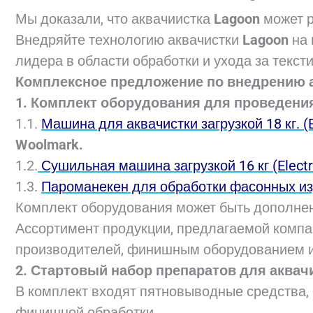
Мы доказали, что аквачиистка
Lagoon
может 
Внедряйте технологию аквачистки
Lagoon
на
лидера в области обработки и ухода за текс
Комплексное предложение по внедрению а
1. Комплект оборудования для проведения
1.1.
Машина для аквачистки загрузкой 18 кг. (
Woolmark.
1.2.
Сушильная машина загрузкой 16 кг (Electr
1.3.
Пароманекен для обработки фасонных изд
Комплект оборудования может быть дополнен
Ассортимент продукции, предлагаемой комп
производителей, финишным оборудованием и
2. Стартовый набор препаратов для аквач
В комплект входят пятновыводные средства, 
финишной обработки.