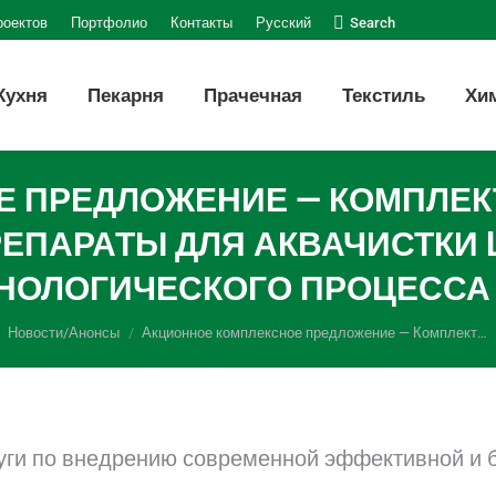
Поиск:
роектов
Портфолио
Контакты
Русский
Search
Кухня
Пекарня
Прачечная
Текстиль
Хи
 ПРЕДЛОЖЕНИЕ — КОМПЛЕК
РЕПАРАТЫ ДЛЯ АКВАЧИСТКИ 
НОЛОГИЧЕСКОГО ПРОЦЕССА
сь:
Новости/Анонсы
Акционное комплексное предложение — Комплект…
уги по внедрению современной эффективной и б