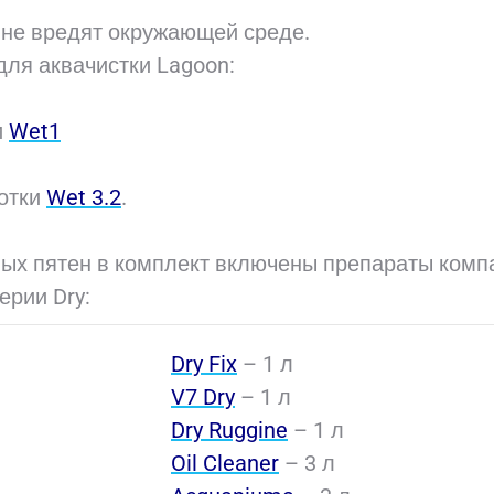
 не вредят окружающей среде.
для аквачистки Lagoon:
и
Wet1
отки
Wet 3.2
.
ых пятен в комплект включены препараты комп
ерии Dry:
Dry Fix
– 1 л
V7 Dry
– 1 л
Dry Ruggine
– 1 л
Oil Cleaner
– 3 л