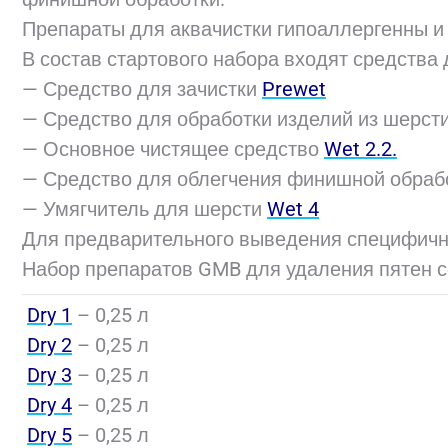
Препараты для аквачистки гипоаллергенны и
В состав стартового набора входят средства 
— Средство для зачистки
Prewet
— Средство для обработки изделий из шерст
— Основное чистящее средство
Wet 2.2.
— Средство для облегчения финишной обраб
— Умягчитель для шерсти
Wet 4
Для предварительного выведения специфичн
Набор препаратов GMB для удаления пятен с
Dry 1
– 0,25 л
Dry 2
– 0,25 л
Dry 3
– 0,25 л
Dry 4
– 0,25 л
Dry 5
– 0,25 л