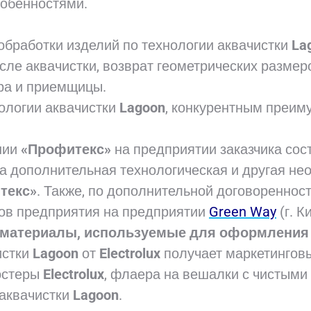
собенностями.
бработки изделий по технологии аквачистки
La
ле аквачистки, возврат геометрических размер
ора и приемщицы.
ологии аквачистки
Lagoon
, конкурентным преим
нии
«Профитекс»
на предприятии заказчика сос
а дополнительная технологическая и другая н
текс»
. Также, по дополнительной договореннос
ков предприятия на предприятии
Green Way
(г. К
 материалы, используемые для оформления 
истки
Lagoon
от
Electrolux
получает маркетинго
остеры
Electrolux
, флаера на вешалки с чистыми
 аквачистки
Lagoon
.