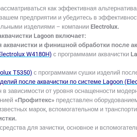
рассматриваться как эффективная альтернатива
 вашем предприятии и убедитесь в эффективно
тильными изделиями – компании
Electrolux.
квачистки Lagoon включает:
 аквачистки и финишной обработки после ак
Electrolux W4180H)
с программами аквачистки
La
olux T5350)
с программами сушки изделий после
елий после аквачистки по системе Lagoon (Elec
 в зависимости от уровня оснащенности модер
анией
«Профитекс»
представлен оборудованием
звестных марок, вспомогательном и транспорт
истки.
средства для зачистки, основное и вспомогател