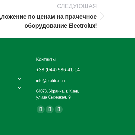
СЛЕДУЮЩАЯ
ложение по ценам на прачечное
оборудование Electrolux!
Контакты
+38 (044) 586-41-14
info@profitex.ua
04073, Украина, г. Киев,
улица Сырецкая, 9
Ищите нас:
Facebook
YouTube
Instagram
page
page
page
opens
opens
opens