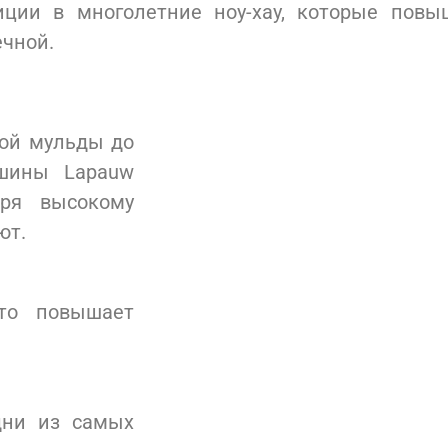
иции в многолетние ноу-хау, которые повы
чной.
кой мульды до
шины Lapauw
аря высокому
ют.
что повышает
дни из самых