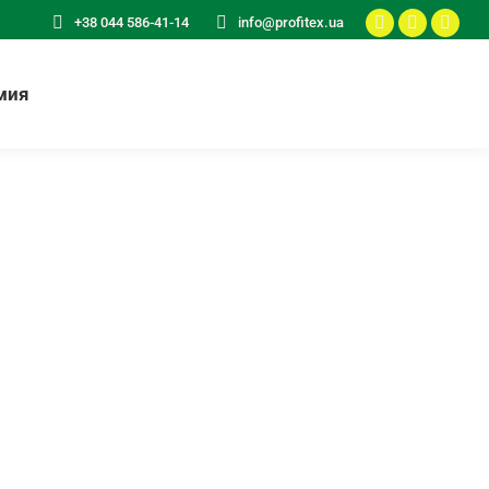
+38 044 586-41-14
info@profitex.ua
мия