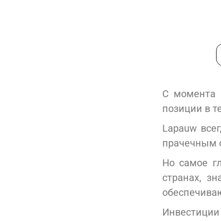
С момента 
позиции в т
Lapauw все
прачечным 
Но самое г
странах, з
обеспечива
Инвестиции 