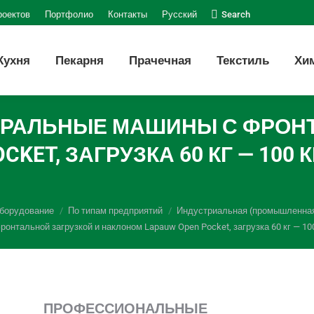
Поиск:
роектов
Портфолио
Контакты
Русский
Search
Кухня
Пекарня
Прачечная
Текстиль
Хи
РАЛЬНЫЕ МАШИНЫ С ФРОНТ
T, ЗАГРУЗКА 60 КГ — 100 КГ 
оборудование
По типам предприятий
Индустриальная (промышленная
альной загрузкой и наклоном Lapauw Open Pocket, загрузка 60 кг — 100 кг
ПРОФЕССИОНАЛЬНЫЕ