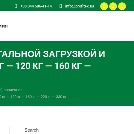
+38 044 586-41-14
info@profitex.ua
Facebook
Instagr
You
page
page
pag
opens
opens
ope
мия
in
in
in
new
new
new
window
window
win
АЛЬНОЙ ЗАГРУЗКОЙ И
— 120 КГ — 160 КГ —
) прачечная
 — 120 кг — 160 кг — 220 кг — 330 кг
Search