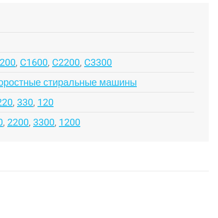
200
,
C1600
,
C2200
,
C3300
оростные стиральные машины
220
,
330
,
120
0
,
2200
,
3300
,
1200