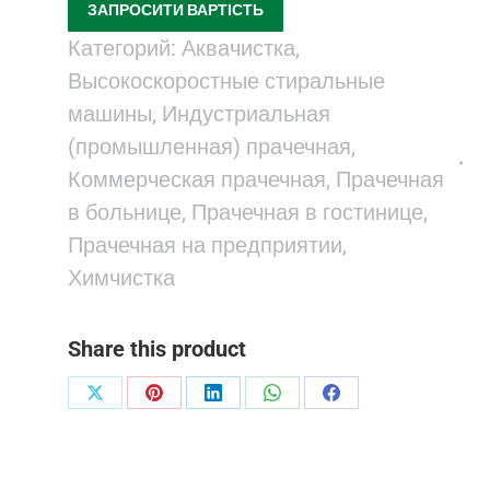
ЗАПРОСИТИ ВАРТІСТЬ
Категорий:
Аквачистка
,
Высокоскоростные стиральные
машины
,
Индустриальная
(промышленная) прачечная
,
Коммерческая прачечная
,
Прачечная
в больнице
,
Прачечная в гостинице
,
Прачечная на предприятии
,
Химчистка
Share this product
Поделиться
Поделиться
Поделиться
Поделиться
Поделиться
в
в
в
в
в
X
Pinterest
LinkedIn
WhatsApp
Facebook