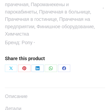
прачечная
,
Пароманекены и
парокабинеты
,
Прачечная в больнице
,
Прачечная в гостинице
,
Прачечная на
предприятии
,
Финишное оборудование
,
Химчистка
Бренд:
Pony
Share this product
Поделиться
Поделиться
Поделиться
Поделиться
Поделиться
в
в
в
в
в
X
Pinterest
LinkedIn
WhatsApp
Facebook
Описание
Детали