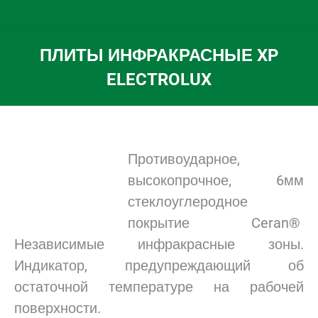
ПЛИТЫ ИНФРАКРАСНЫЕ XP
ELECTROLUX
Вы здесь:
Противоударное,
высокопрочное, 6мм
стеклоуглеродное
покрытие Ceran®
Независимые инфракрасные зоны.
Индикатор, предупреждающий об
остаточной температуре на рабочей
поверхности.