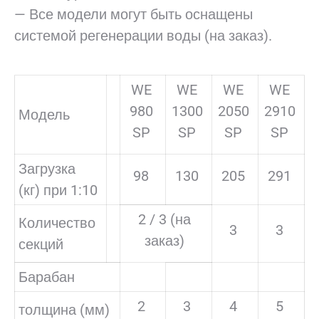
— Все модели могут быть оснащены
системой регенерации воды (на заказ).
WE
WE
WE
WE
980
1300
2050
2910
Модель
SP
SP
SP
SP
Загрузка
98
130
205
291
(кг) при 1:10
2 / 3 (на
Количество
3
3
заказ)
секций
Барабан
2
3
4
5
толщина (мм)