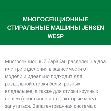
МНОГОСЕКЦИОННЫЕ
СТИРАЛЬНЫЕ МАШИНЫ JENSEN
WESP
Вы здесь:
Многосекционный барабан разделен на два
или три отделения в зависимости от
модели и идеально подходит для
раздельной стирки белья разных
владельцев, а также для стирки крупных
вещей (простыней и т.п.), которые могут
запутаться. Запатентованная система c